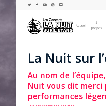
Skip
twitter
facebook
youtube
instagram
flickr
to
main
content
À
Accueil
propos
La Nuit sur l
Au nom de l’équipe,
Nuit vous dit merci
performances légen
Voici des photos des 2 soirées.