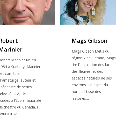
Robert
Mags GIbson
Marinier
Mags Gibson Métis du
région 7 en Ontario, Mags
Robert Marinier Né en
tire l'inspiration des lacs,
1954 à Sudbury, Marinier
des fleuves, et des
est comédien,
espaces naturels de ses
dramaturge, auteur et
environs. Un esprit du
scénariste de séries
nord, iel tisse des
télévisées. Après ses
histoires…
études à l’École nationale
de théâtre du Canada, il
poursuit sa…