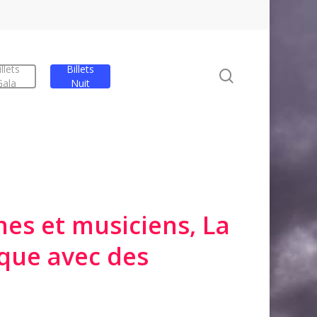
llets
Billets
Rechercher
Gala
Nuit
nes et musiciens, La
ique avec des