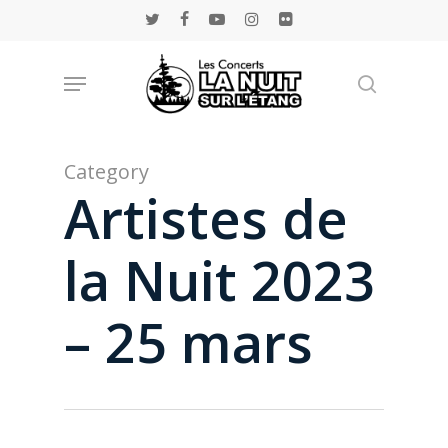
Skip
twitter
facebook
youtube
instagram
flickr
to
main
Menu
Rechercher
content
Category
Artistes de
la Nuit 2023
– 25 mars