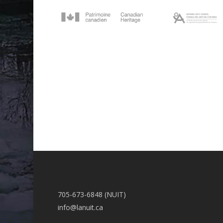
705-673-6848 (NUIT)
info@lanuit.ca