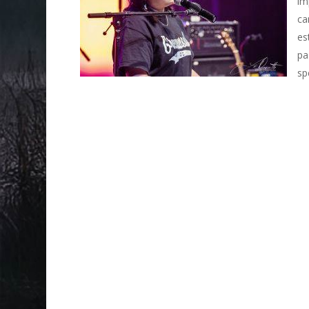
im
ca
es
pa
sp