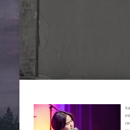
Ka
es
ra