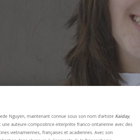
ede Nguyen, maintenant connue sous son nom d’artiste
Kaiday
,
t une auteure-compositrice-interprète franco-ontarienne avec des
cines vietnamiennes, françaises et acadiennes. Avec son