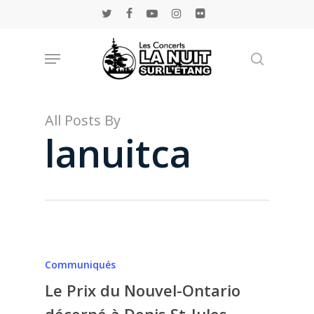
Skip
twitter
facebook
youtube
instagram
flickr
to
main
Menu
Rechercher
content
All Posts By
lanuitca
Communiqués
Le Prix du Nouvel-Ontario