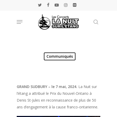
Skip
twitter
facebook
youtube
instagram
flickr
to
main
Menu
Rechercher
content
Communiqués
GRAND SUDBURY – le 7 mai, 2024.
La Nuit sur
l’étang a attribué le Prix du Nouvel-Ontario à
Denis St-Jules en reconnaissance de plus de 50
ans d’engagement à la cause franco-ontarienne.