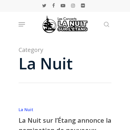
Skip
twitter
facebook
youtube
instagram
flickr
to
main
Menu
Rechercher
content
Category
La Nuit
La Nuit
La Nuit sur l’Étang annonce la