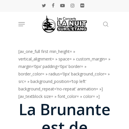
Skip
twitter
facebook
youtube
instagram
flickr
to
main
Menu
Rechercher
content
[av_one_full first min_height= »
vertical_alignment= » space= » custom_margin= »
margin=’0px’ padding=’0px’ border= »
border_color= » radius=’0px’ background_color= »
src= » background_position=’top left’
background_repeat=’no-repeat’ animation= »]
[av_textblock size= » font_color= » color= »]
La Brunante
est de