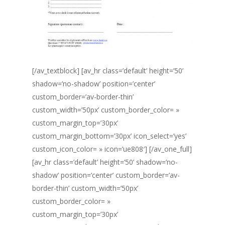
[/av_textblock] [av_hr class=’default’ height=’50’
shadow=’no-shadow’ position=’center’
custom_border=’av-border-thin’
custom_width=’50px’ custom_border_color= »
custom_margin_top=’30px’
custom_margin_bottom=’30px’ icon_select=’yes’
custom_icon_color= » icon=’ue808′] [/av_one_full]
[av_hr class=’default’ height=’50’ shadow=’no-
shadow’ position=’center’ custom_border=’av-
border-thin’ custom_width=’50px’
custom_border_color= »
custom_margin_top=’30px’